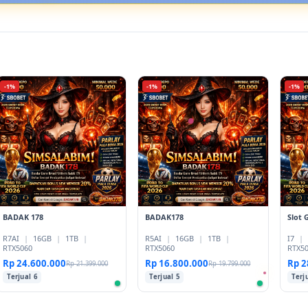
besar kapan saja dan di mana saja tanpa hambatan.
-1%
-1%
-1%
BADAK 178
BADAK178
Slot 
R7AI
|
16GB
|
1TB
|
R5AI
|
16GB
|
1TB
|
I7
|
RTX5060
RTX5060
RTX5
Rp 24.600.000
Rp 16.800.000
Rp 2
Rp 21.399.000
Rp 19.799.000
Terjual 6
Terjual 5
Terj