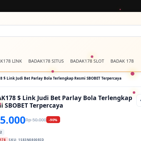
K178 LINK
BADAK178 SITUS
BADAK178 SLOT
BADAK 178
 $ Link Judi Bet Parlay Bola Terlengkap Resmi SBOBET Terpercaya
K178 $ Link Judi Bet Parlay Bola Terlengkap
i SBOBET Terpercaya
5.000
Rp 50.000
-90%
 2
178
SKU:
1S83N0800RID