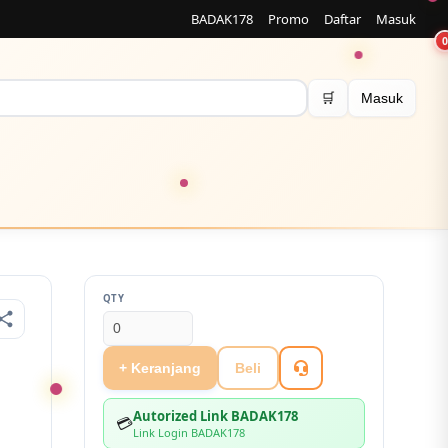
BADAK178
Promo
Daftar
Masuk
0
🛒
Masuk
QTY
+ Keranjang
Beli
Autorized Link BADAK178
💳
Link Login BADAK178