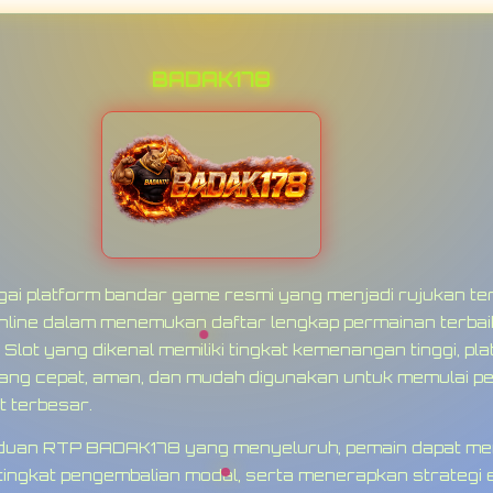
BADAK178
gai platform bandar game resmi yang menjadi rujukan te
nline dalam menemukan daftar lengkap permainan terbai
lot yang dikenal memiliki tingkat kemenangan tinggi, plat
ng cepat, aman, dan mudah digunakan untuk memulai pe
t terbesar.
nduan RTP BADAK178 yang menyeluruh, pemain dapat mem
ingkat pengembalian modal, serta menerapkan strategi e