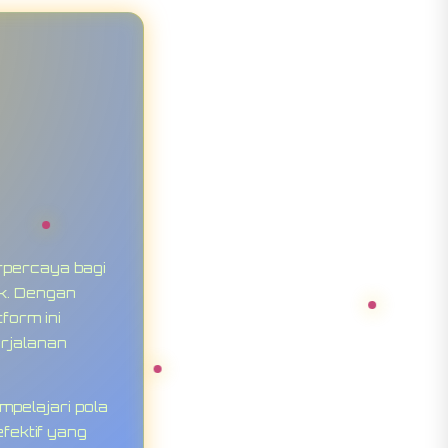
rpercaya bagi
k. Dengan
form ini
rjalanan
pelajari pola
fektif yang