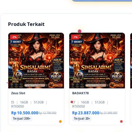
mengejar jackpot ter
Produk Terkait
-2%
-1%
Zeus Slot
BADAK178
I5
|
16GB
|
512GB
|
I7
|
16GB
|
512GB
|
RTX3050
RTX5050
Rp 10.500.000
Rp 23.887.000
Rp 12.799.000
Rp 21.999.000
Terjual 200+
Terjual 20+