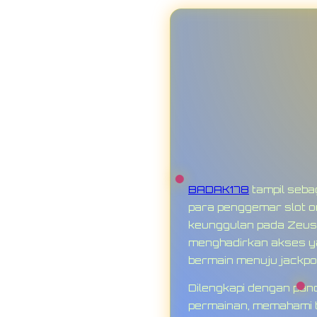
BADAK178
tampil seba
para penggemar slot o
keunggulan pada Zeus S
menghadirkan akses ya
bermain menuju jackpo
Dilengkapi dengan pa
permainan, memahami t