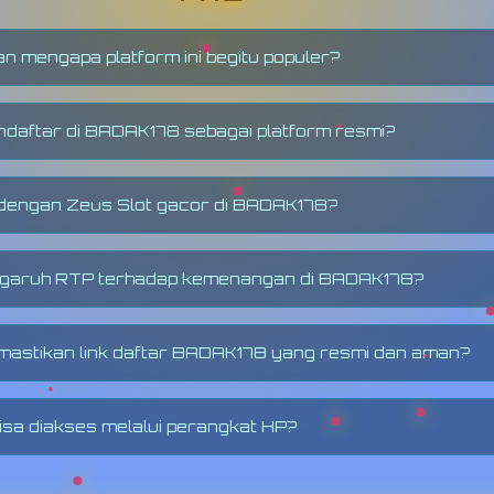
n mengapa platform ini begitu populer?
tform bandar game resmi yang dikenal sebagai penyedia 
ne, termasuk
Zeus Slot gacor
dengan peluang jackpot terbe
daftar di BADAK178 sebagai platform resmi?
diminati karena menyajikan informasi RTP terkini dan jalu
 menguntungkan para pemainnya.
78
sangat praktis dan mudah. Cukup akses link resmi pla
 lengkapi data pendaftaran yang dibutuhkan, lalu verifika
dengan Zeus Slot gacor di BADAK178?
ai perjalanan meraih jackpot terbesar.
lah permainan slot bertema dewa Zeus yang tersedia di d
 dikenal memiliki nilai RTP tinggi sehingga memberikan pe
ngaruh RTP terhadap kemenangan di BADAK178?
n slot biasa lainnya.
r)
sangat berpengaruh terhadap potensi kemenangan. Di
dar game resmi, nilai RTP yang tinggi berarti peluang pem
astikan link daftar BADAK178 yang resmi dan aman?
 terbesar semakin besar dalam setiap sesi permainan.
 mengakses link resmi dari BADAK178 yang memiliki sist
i terpercaya, dan tercatat sebagai platform bandar game re
sa diakses melalui perangkat HP?
yang mengatasnamakan BADAK178 untuk menjaga keamanan
8 sebagai platform bandar game resmi telah dioptimalkan
ile, memungkinkan pemain mengakses daftar terlengkap s